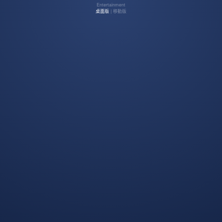
Entertainment
桌面版
| 移動版